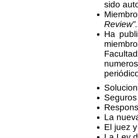
sido auto
Miembro
Review”.
Ha publ
miembro
Faculta
numeroso
periódico
Solucion
Seguros
Responsa
La nueva
El juez y
La Ley d