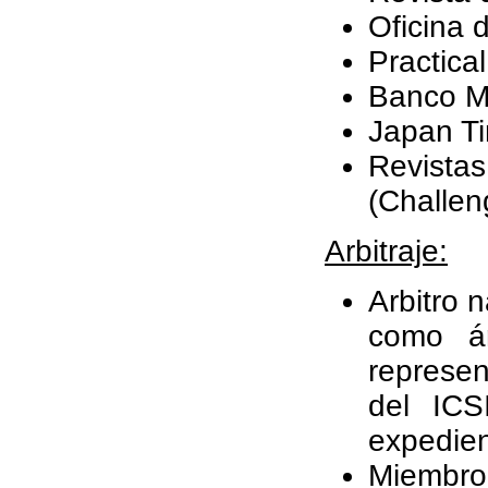
Oficina 
Practic
Banco Mu
Japan T
Revist
(Challen
Arbitraje:
Arbitro 
como ár
represen
del ICS
expedien
Miembro