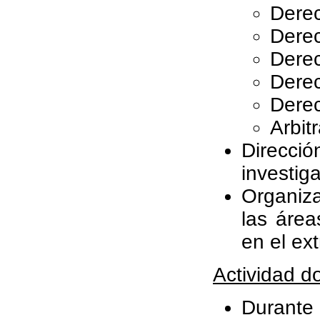
Dere
Derec
Dere
Derec
Derec
Arbitr
Direcci
investig
Organiza
las áre
en el ext
Actividad do
Durante