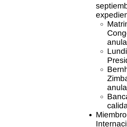
septie
expedien
Matri
Cong
anula
Lund
Presi
Bern
Zimb
anula
Banc
calid
Miembro
Internac