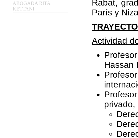
Rabat, grad
ABOGADA RITA
KETTANI
París y Niza
TRAYECTO
Actividad d
Profeso
Hassan I
Profeso
internac
Profeso
privado, 
Derec
Derec
Derec