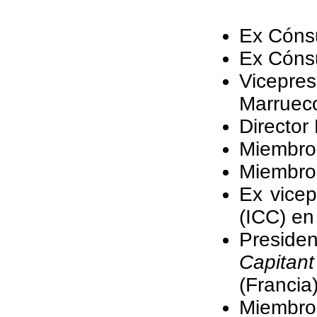
Ex Cónsu
Ex Cónsu
Vicepre
Marruec
Director
Miembro
Miembro 
Ex vicep
(ICC) en
Preside
Capitan
(Francia)
Miembro