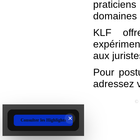
praticien
domaines 
KLF offr
expérimen
aux juriste
Pour post
adressez 
‹
›
© 
KLF - Highlights 2025
✕
Consulter les Highlights