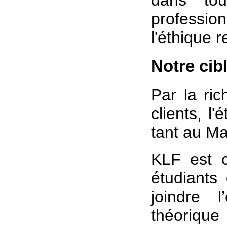
dans tou
professio
l'éthique 
Notre cibl
Par la ric
clients, 
tant au Mar
KLF est c
étudiants
joindre 
théorique