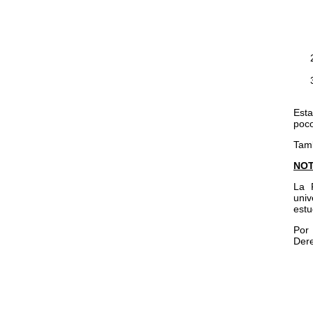
Esta
poco
Tamb
NOT
La 
univ
estu
Por 
Dere