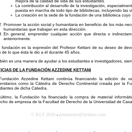
mejora de la calidad de vida de sus estudiantes.
La contribución al desarrollo de la investigación, especialmente
puesta en marcha de todo tipo de bibliotecas, incluyendo las v
La creación en la sede de la fundación de una biblioteca cuyo 
Promover la acción social y humanitaria en beneficio de los más nec
humanitarias que trabajan en esta dirección.
En general, emprender cualquier acción que directa o indirectame
anteriormente.
 fundación es la expresión del Profesor Kettani de su deseo de de
 de lo que ésta le dio a él durante 45 años.
ién es una manera de ayudar a los estudiantes e investigadores, siem
ICIAS DE LA FUNDACIÓN AZZEDINE KETTANI
Fundación Azzedine Kettani continúa financiando la edición de va
ersitarios como la Cátedra de Derecho Continental creada por la F
diantes de dicha Cátedra.
último, la Fundación ha financiado la compra de material informáti
cho de empresa de la Facultad de Derecho de la Universidad de Casa
© KLF 2026
-
postmaster@kettlaw.com